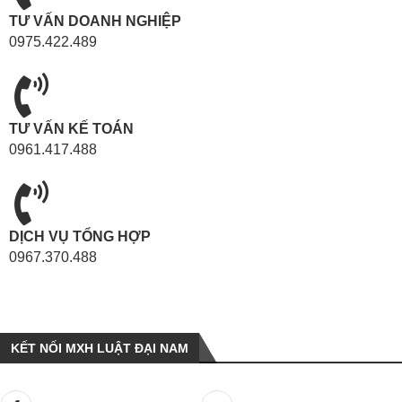
TƯ VẤN DOANH NGHIỆP
0975.422.489
TƯ VẤN KẾ TOÁN
0961.417.488
DỊCH VỤ TỔNG HỢP
0967.370.488
KẾT NỐI MXH LUẬT ĐẠI NAM