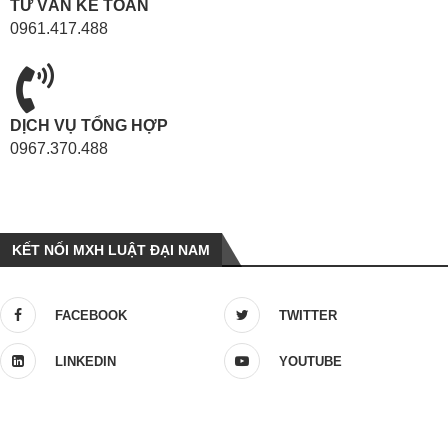
TƯ VẤN KẾ TOÁN
0961.417.488
DỊCH VỤ TỔNG HỢP
0967.370.488
KẾT NỐI MXH LUẬT ĐẠI NAM
FACEBOOK
TWITTER
LINKEDIN
YOUTUBE