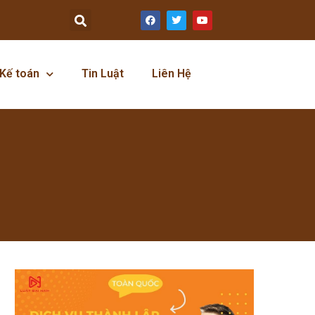
Kế toán
Tin Luật
Liên Hệ