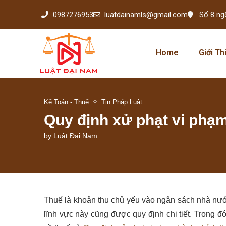
0987276953
luatdainamls@gmail.com
Số 8 ng
Home
Giới Th
Kế Toán - Thuế
Tin Pháp Luật
Quy định xử phạt vi phạ
by
Luật Đại Nam
Thuế là khoản thu chủ yếu vào ngân sách nhà nướ
lĩnh vực này cũng được quy định chi tiết. Trong đ