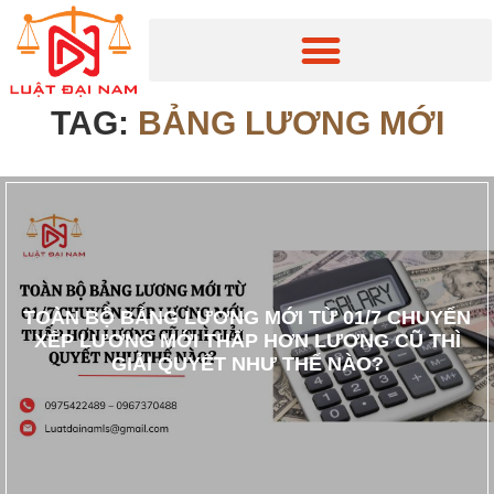
TAG:
BẢNG LƯƠNG MỚI
TOÀN BỘ BẢNG LƯƠNG MỚI TỪ 01/7 CHUYỂN
XẾP LƯƠNG MỚI THẤP HƠN LƯƠNG CŨ THÌ
GIẢI QUYẾT NHƯ THẾ NÀO?