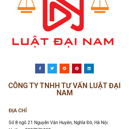
CÔNG TY TNHH TƯ VẤN LUẬT ĐẠI
NAM
ĐỊA CHỈ
Số 8 ngõ 21 Nguyễn Văn Huyên, Nghĩa Đô
, Hà Nội