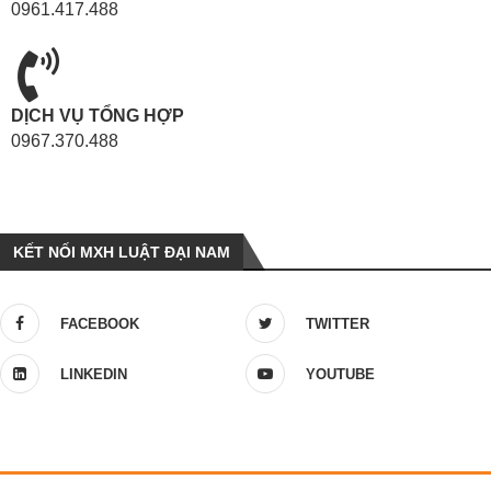
0961.417.488
DỊCH VỤ TỔNG HỢP
0967.370.488
KẾT NỐI MXH LUẬT ĐẠI NAM
FACEBOOK
TWITTER
LINKEDIN
YOUTUBE