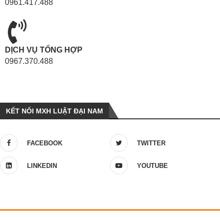
0961.417.488
DỊCH VỤ TỔNG HỢP
0967.370.488
KẾT NỐI MXH LUẬT ĐẠI NAM
FACEBOOK
TWITTER
LINKEDIN
YOUTUBE