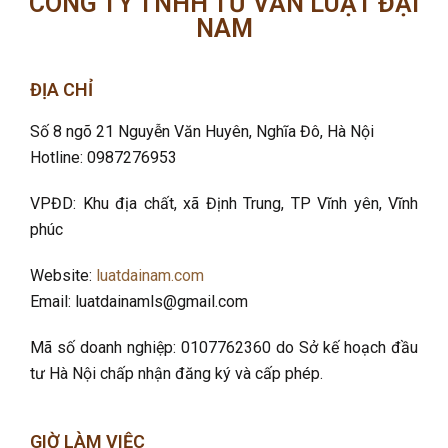
CÔNG TY TNHH TƯ VẤN LUẬT ĐẠI
NAM
ĐỊA CHỈ
Số 8 ngõ 21 Nguyễn Văn Huyên, Nghĩa Đô
, Hà Nội
Hotline: 0987276953
VPĐD: Khu địa chất, xã Định Trung, TP Vĩnh yên, Vĩnh
phúc
Website:
luatdainam.com
Email: luatdainamls@gmail.com
Mã số doanh nghiệp: 0107762360 do Sở kế hoạch đầu
tư Hà Nội chấp nhận đăng ký và cấp phép.
GIỜ LÀM VIỆC