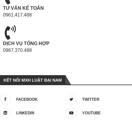
TƯ VẤN KẾ TOÁN
0961.417.488
DỊCH VỤ TỔNG HỢP
0967.370.488
KẾT NỐI MXH LUẬT ĐẠI NAM
FACEBOOK
TWITTER
LINKEDIN
YOUTUBE