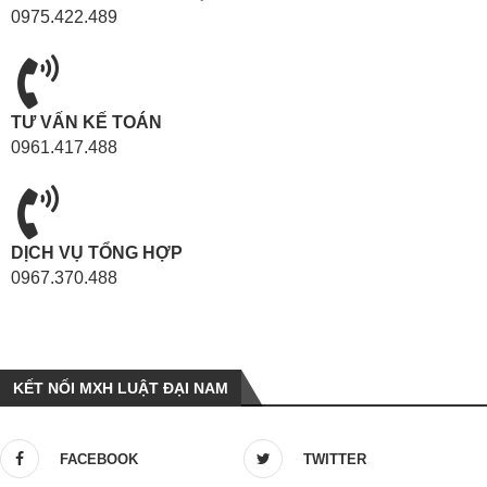
0975.422.489
TƯ VẤN KẾ TOÁN
0961.417.488
DỊCH VỤ TỔNG HỢP
0967.370.488
KẾT NỐI MXH LUẬT ĐẠI NAM
FACEBOOK
TWITTER