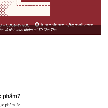
oàn vệ sinh thực phẩm tại TP Cần Thơ
ực phẩm?
hực phẩm là: