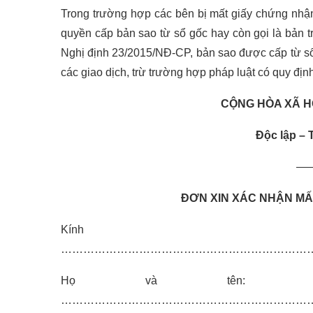
Trong trường hợp các bên bị mất giấy chứng nhận
quyền cấp bản sao từ sổ gốc hay còn gọi là bản tr
Nghị định 23/2015/NĐ-CP, bản sao được cấp từ sổ g
các giao dịch, trừ trường hợp pháp luật có quy địn
CỘNG HÒA XÃ H
Độc lập –
—
ĐƠN XIN XÁC NHẬN MẤ
Kính
…………………………………………………………
Họ và tên: ………
……………………………………………………………