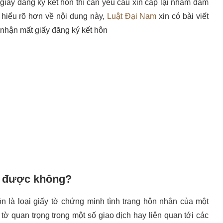
 giấy đăng ký kết hôn thì cần yêu cầu xin cấp lại nhằm đảm
 hiểu rõ hơn về nội dung này,
Luật Đại Nam
xin có bài viết
 nhận mất giấy đăng ký kết hôn
ại được không?
n là loại giấy tờ chứng minh tình trạng hôn nhân của một
 tờ quan trọng trong một số giao dịch hay liên quan tới các