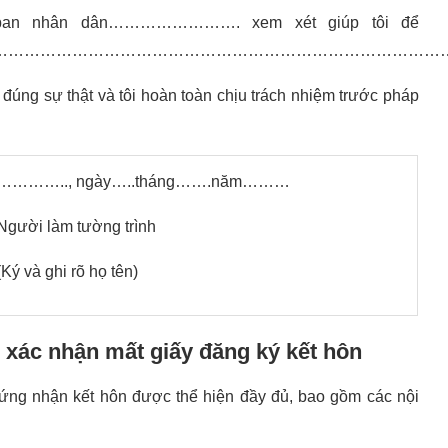
 ban nhân dân……………………. xem xét giúp tôi để
……………………………………………………………………………
à đúng sự thật và tôi hoàn toàn chịu trách nhiệm trước pháp
………….., ngày…..tháng…….năm………
Người làm tường trình
(Ký và ghi rõ họ tên)
xác nhận mất giấy đăng ký kết hôn
hứng nhận kết hôn được thể hiện đầy đủ, bao gồm các nội