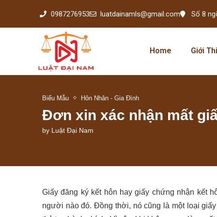
0987276953
luatdainamls@gmail.com
Số 8 ng
Home
Giới Th
Biểu Mẫu
Hôn Nhân - Gia Đình
Đơn xin xác nhận mất giấ
by
Luật Đại Nam
Giấy đăng ký kết hôn hay giấy chứng nhận kết hô
người nào đó. Đồng thời, nó cũng là một loại giấy