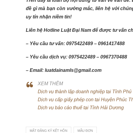
Trên đây là toàn bộ nội dung tư vấn về vấn đề:
đề gì mà bạn còn vướng mắc, liên hệ với chúng
uy tín nhận niềm tin!
Liên hệ Hotline Luật Đại Nam để được tư vấn c
– Yêu cầu tư vấn: 0975422489 – 0961417488
– Yêu cầu dịch vụ: 0975422489 – 0967370488
– Email: luatdainamls@gmail.com
XEM THÊM
Dịch vụ thành lập doanh nghiệp tại Tỉnh Phú
Dịch vụ cấp giấy phép con tại Huyện Phúc T
Dịch vụ báo cáo thuế tại Tỉnh Hải Dương
MẤT ĐĂNG KÝ KẾT HÔN
MẪU ĐƠN