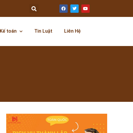
Kế toán
Tin Luật
Liên Hệ