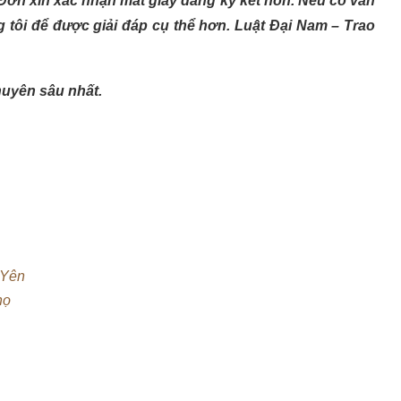
 Đơn xin xác nhận mất giấy đăng ký kết hôn. Nếu có vấn
 tôi để được giải đáp cụ thể hơn. Luật Đại Nam – Trao
huyên sâu nhất.
 Yên
họ