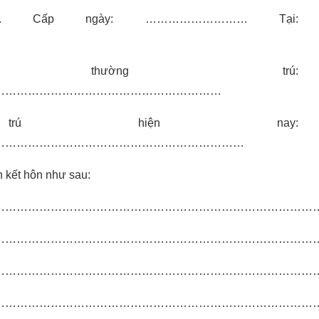
.. Cấp ngày: ……………………… Tại:
thường trú:
……………………………………………………
ú hiện nay:
…………………………………………………………
n kết hôn như sau:
…………………………………………………………………………
…………………………………………………………………………
…………………………………………………………………………
…………………………………………………………………………