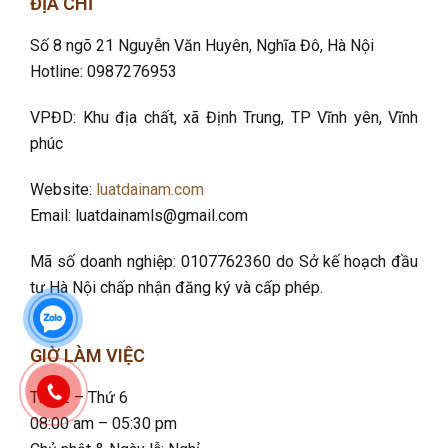
ĐỊA CHỈ
Số 8 ngõ 21 Nguyễn Văn Huyên, Nghĩa Đô
, Hà Nội
Hotline: 0987276953
VPĐD: Khu địa chất, xã Định Trung, TP Vĩnh yên, Vĩnh
phúc
Website:
luatdainam.com
Email: luatdainamls@gmail.com
Mã số doanh nghiệp: 0107762360 do Sở kế hoạch đầu
tư Hà Nội chấp nhận đăng ký và cấp phép.
GIỜ LÀM VIỆC
Thứ 2 – Thứ 6
08:00 am – 05:30 pm