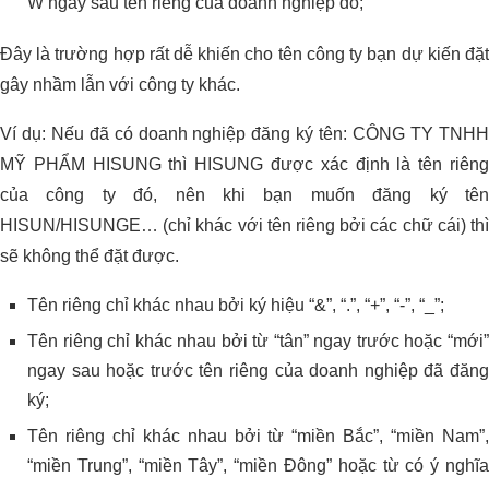
W ngay sau tên riêng của doanh nghiệp đó;
Đây là trường hợp rất dễ khiến cho tên công ty bạn dự kiến đặt
gây nhầm lẫn với công ty khác.
Ví dụ: Nếu đã có doanh nghiệp đăng ký tên: CÔNG TY TNHH
MỸ PHẨM HISUNG thì HISUNG được xác định là tên riêng
của công ty đó, nên khi bạn muốn đăng ký tên
HISUN/HISUNGE… (chỉ khác với tên riêng bởi các chữ cái) thì
sẽ không thể đặt được.
Tên riêng chỉ khác nhau bởi ký hiệu “&”, “.”, “+”, “-”, “_”;
Tên riêng chỉ khác nhau bởi từ “tân” ngay trước hoặc “mới”
ngay sau hoặc trước tên riêng của doanh nghiệp đã đăng
ký;
Tên riêng chỉ khác nhau bởi từ “miền Bắc”, “miền Nam”,
“miền Trung”, “miền Tây”, “miền Đông” hoặc từ có ý nghĩa