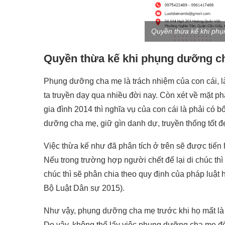
Quyền thừa kế khi phụ
Quyền thừa kế khi phụng dưỡng c
Phụng dưỡng cha mẹ là trách nhiệm của con cái, 
ta truyền dạy qua nhiều đời nay. Còn xét về mặt ph
gia đình 2014 thì nghĩa vụ của con cái là phải có b
dưỡng cha mẹ, giữ gìn danh dự, truyền thống tốt đ
Việc thừa kế như đã phân tích ở trên sẽ được tiến h
Nếu trong trường hợp người chết để lại di chúc thì 
chúc thì sẽ phân chia theo quy định của pháp luậ
Bộ Luật Dân sự 2015).
Như vậy, phụng dưỡng cha mẹ trước khi họ mất là n
Do vậy, không thể lấy việc phụng dưỡng cha mẹ để