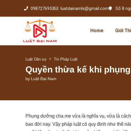
0987276953
luatdainamls@gmail.com
Số 8 ng
Home
Giới Th
Luật Dân sự
Tin Pháp Luật
Quyền thừa kế khi phụng
by
Luật Đại Nam
Phụng dưỡng cha mẹ vừa là nghĩa vụ, vừa là cách 
bao đời nay. Vậy pháp luật có quy định như thế n