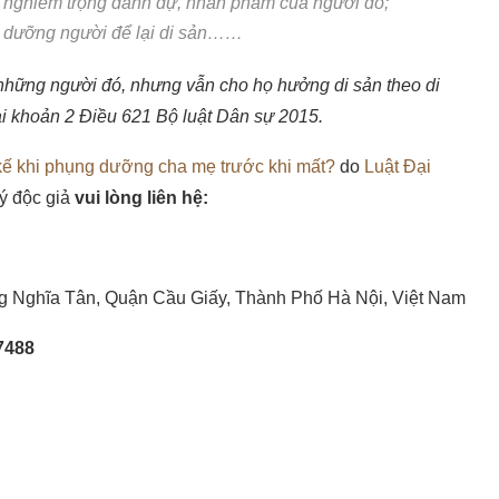
m nghiêm trọng danh dự, nhân phẩm của người đó;
i dưỡng người để lại di sản……
a những người đó, nhưng vẫn cho họ hưởng di sản theo di
ại khoản 2 Điều 621 Bộ luật Dân sự 2015.
kế khi phụng dưỡng cha mẹ trước khi mất?
do
Luật Đại
ý độc giả
vui lòng liên hệ:
g Nghĩa Tân, Quận Cầu Giấy, Thành Phố Hà Nội, Việt Nam
7488