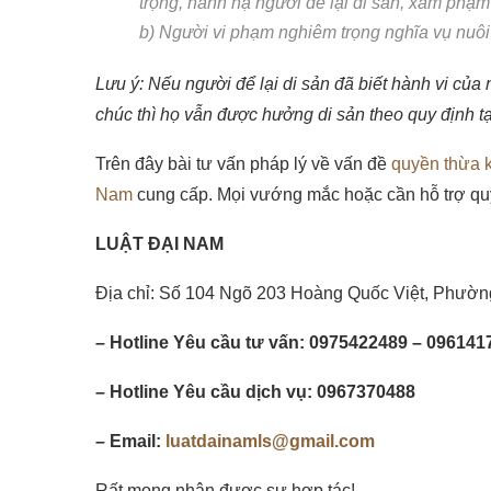
trọng, hành hạ người để lại di sản, xâm phạ
b) Người vi phạm nghiêm trọng nghĩa vụ nuô
Lưu ý: Nếu người để lại di sản đã biết hành vi củ
chúc thì họ vẫn được hưởng di sản theo quy định t
Trên đây bài tư vấn pháp lý về vấn đề
quyền thừa 
Nam
cung cấp.
Mọi vướng mắc hoặc cần hỗ trợ qu
LUẬT ĐẠI NAM
Địa chỉ: Số 104 Ngõ 203 Hoàng Quốc Việt, Phườn
– Hotline Yêu cầu tư vấn: 0975422489 – 096141
– Hotline Yêu cầu dịch vụ: 0967370488
– Email:
luatdainamls@gmail.com
Rất mong nhận được sự hợp tác!