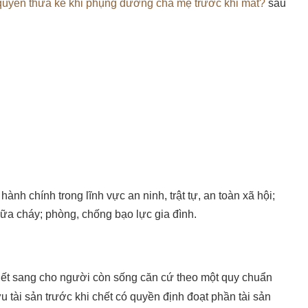
quyền thừa kế khi phụng dưỡng cha mẹ trước khi mất?
sau
nh chính trong lĩnh vực an ninh, trật tự, an toàn xã hội;
ữa cháy; phòng, chống bạo lực gia đình.
hết sang cho người còn sống căn cứ theo một quy chuẩn
 tài sản trước khi chết có quyền định đoạt phần tài sản