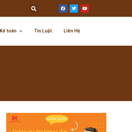
Kế toán
Tin Luật
Liên Hệ