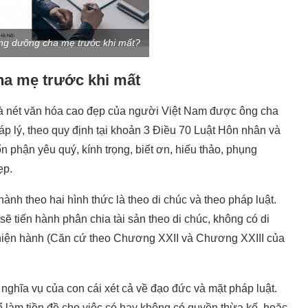
ng dưỡng cha mẹ trước khi mất?
ha mẹ trước khi mất
là nét văn hóa cao đẹp của người Việt Nam được ông cha
áp lý, theo quy định tại khoản 3 Điều 70 Luật Hôn nhân và
ổn phận yêu quý, kính trọng, biết ơn, hiếu thảo, phụng
ẹp.
ành theo hai hình thức là theo di chúc và theo pháp luật.
sẽ tiến hành phân chia tài sản theo di chúc, không có di
t hiện hành (Căn cứ theo Chương XXII và Chương XXIII của
ghĩa vụ của con cái xét cả về đạo đức và mặt pháp luật.
 làm tiền đề cho việc có hay không có quyền thừa kế, hoặc