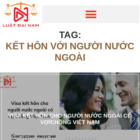
TAG:
KẾT HÔN VỚI NGƯỜI NƯỚC
NGOÀI
VISA KẾT HÔN CHO NGƯỜI NƯỚC NGOÀI CÓ
VỢ/CHỒNG VIỆT NAM