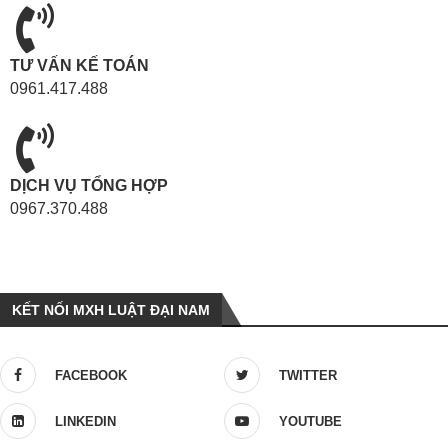
TƯ VẤN KẾ TOÁN
0961.417.488
DỊCH VỤ TỔNG HỢP
0967.370.488
KẾT NỐI MXH LUẬT ĐẠI NAM
FACEBOOK
TWITTER
LINKEDIN
YOUTUBE