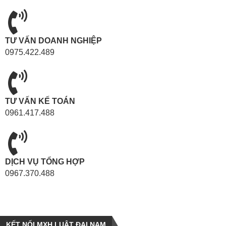
TƯ VẤN DOANH NGHIỆP
0975.422.489
TƯ VẤN KẾ TOÁN
0961.417.488
DỊCH VỤ TỔNG HỢP
0967.370.488
KẾT NỐI MXH LUẬT ĐẠI NAM