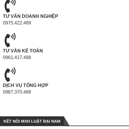
TƯ VẤN DOANH NGHIỆP
0975.422.489
TƯ VẤN KẾ TOÁN
0961.417.488
DỊCH VỤ TỔNG HỢP
0967.370.488
KẾT NỐI MXH LUẬT ĐẠI NAM