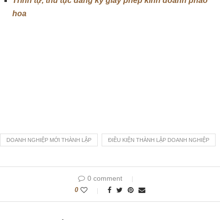
Trình tự, thủ tục đăng ký giấy phép kinh doanh pháo
hoa
DOANH NGHIỆP MỚI THÀNH LẬP
ĐIỀU KIỆN THÀNH LẬP DOANH NGHIỆP
0 comment
0