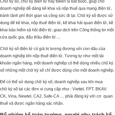
Chữ ký số, chữ ký điện tử hay token là bắt buộc, giúp cho
doanh nghiệp dễ dàng kê khai và nộp thuế qua mạng điện tử,
tránh lãnh phí thời gian và công sức đi lại. Chữ ký số được sử
dụng để kê khai, nộp thuế điện tử, kê khai hải quan điện tử, kê
khai bảo hiểm xã hội điện tử, giao dịch trên Cổng thông tin một
cửa quốc gia, đấu thầu điện tử …
Chữ ký số điện tử có giá trị tương đương với con dấu của
doanh nghiệp khi nộp thuế điện tử. Tương tự như một tài
khoản ngân hàng, một doanh nghiệp có thể dùng nhiều chũ ký
số những một chữ ký số chỉ được dùng cho một doanh nghiệp.
Để có thể sử dụng chữ ký số, doanh nghiệp sau khi mua
chữ ký số tại các đơn vị cung cấp như : Viettel. FPT. BKAV.
CK, Vina, Newtel, CA2, Safe-CA … phải đăng ký với cơ quan
thuế và được ngân hàng xác nhận.
Bổ nhiệm kế toán trưởng, người phụ trách kế