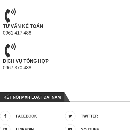
TƯ VẤN KẾ TOÁN
0961.417.488
DỊCH VỤ TỔNG HỢP
0967.370.488
KẾT NỐI MXH LUẬT ĐẠI NAM
FACEBOOK
TWITTER
LINKEDIN
YOUTUBE