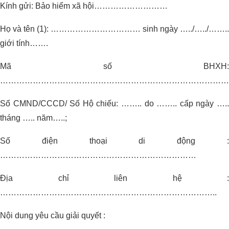
Kính gửi: Bảo hiểm xã hội………………………
Họ và tên (1): …………………………… sinh ngày …../…../……..
giới tính…….
Mã số BHXH:
…………………………………………………………………………
Số CMND/CCCD/ Số Hộ chiếu: …….. do …….. cấp ngày …..
tháng ….. năm…..;
Số điện thoại di động :
………………………………………………………………
Địa chỉ liên hệ :
……………………………………………………………………..
Nội dung yêu cầu giải quyết :