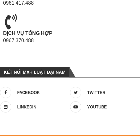
0961.417.488
DỊCH VỤ TỔNG HỢP
0967.370.488
KẾT NỐI MXH LUẬT ĐẠI NAM
FACEBOOK
TWITTER
LINKEDIN
YOUTUBE