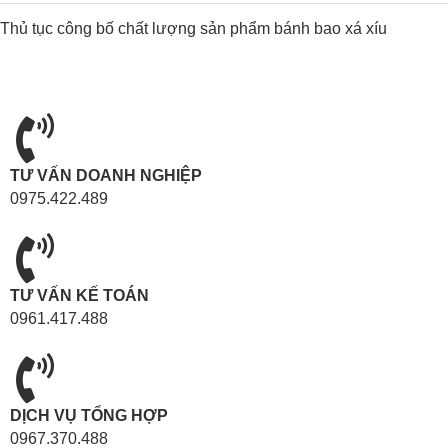
Thủ tục công bố chất lượng sản phẩm bánh bao xá xíu
TƯ VẤN DOANH NGHIỆP
0975.422.489
TƯ VẤN KẾ TOÁN
0961.417.488
DỊCH VỤ TỔNG HỢP
0967.370.488