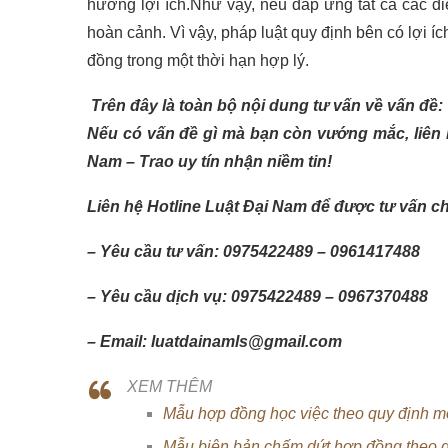
hưởng lợi ích.Như vậy, nếu đáp ứng tất cả các điề
hoàn cảnh. Vì vậy, pháp luật quy định bên có lợi 
đồng trong một thời hạn hợp lý.
Trên đây là toàn bộ nội dung tư vấn về vấn đề
Nếu có vấn đề gì mà bạn còn vướng mắc, liên h
Nam – Trao uy tín nhận niềm tin!
Liên hệ Hotline Luật Đại Nam để được tư vấn c
– Yêu cầu tư vấn: 0975422489 – 0961417488
– Yêu cầu dịch vụ: 0975422489 – 0967370488
– Email: luatdainamls@gmail.com
XEM THÊM
Mẫu hợp đồng học việc theo quy định m
Mẫu biên bản chấm dứt hợp đồng theo q