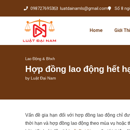
0987276953
luatdainamls@gmail.com
Số 8 ng
Home
Giới Th
Lao Động & Bhxh
Hợp đồng lao động hết h
by
Luật Đại Nam
Vấn đề gia hạn đối với hợp đồng lao động chỉ đư
thời hạn và hợp đồng lao động theo mùa vụ hoặc t