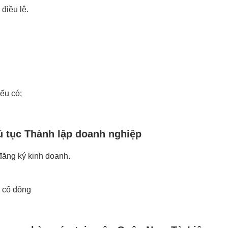
điều lệ.
ếu có;
ủ tục Thành lập doanh nghiệp
đăng ký kinh doanh.
, cổ đông