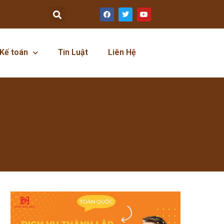
Kế toán
Tin Luật
Liên Hệ